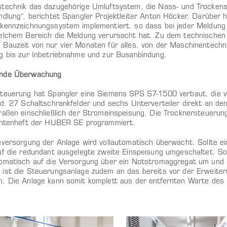
technik das dazugehörige Umluftsystem, die Nass- und Trocken
ndlung“, berichtet Spangler Projektleiter Anton Höcker. Darüber 
kennzeichnungssystem implementiert, so dass bei jeder Meldung 
elchem Bereich die Meldung verursacht hat. Zu dem technische
Bauzeit von nur vier Monaten für alles, von der Maschinentechni
g bis zur Inbetriebnahme und zur Busanbindung.
nde Überwachung
teuerung hat Spangler eine Siemens SPS S7-1500 verbaut, die 
rd. 27 Schaltschrankfelder und sechs Unterverteiler direkt an de
raßen einschließlich der Stromeinspeisung. Die Trocknersteuerun
chtenheft der HUBER SE programmiert.
eversorgung der Anlage wird vollautomatisch überwacht. Sollte ei
uf die redundant ausgelegte zweite Einspeisung umgeschaltet. Soll
omatisch auf die Versorgung über ein Notstromaggregat um und i
ist die Steuerungsanlage zudem an das bereits vor der Erweite
. Die Anlage kann somit komplett aus der entfernten Warte des