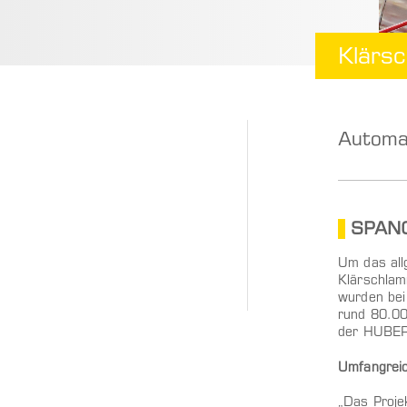
Klärs
Automat
SPANG
Um das all
Klärschlam
wurden bei
rund 80.00
der HUBER 
Umfangreic
„Das Proje