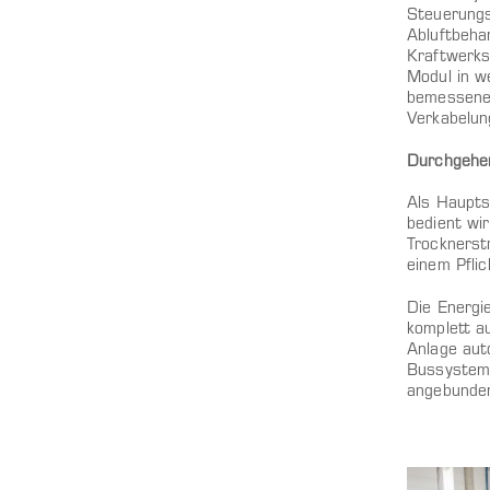
Steuerungs
Abluftbeha
Kraftwerks
Modul in w
bemessene 
Verkabelun
Durchgehe
Als Haupts
bedient wi
Trocknerst
einem Pfli
Die Energi
komplett a
Anlage aut
Bussystem 
angebunden