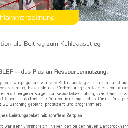
chlammtrocknung
ion als Beitrag zum Kohleausstieg
LER – das Plus an Ressourcennutzung.
gemein ausgegebene Ziel vom Kohleausstieg zu erreichen und auc
mverordnung, bietet sich die Verbrennung von Klärschlamm ansta
 einem Energieversorger zur Kapazitätserhöhung zwei Bandtrockne
0 Tonnen installiert. Die Automatisierungstechnik für die Anla
SE Berching geplant, produziert und programmiert.
hes Leistungspaket mit straffem Zeitplan
kt war sehr umfangreich. Neben den beiden neuen Bandtrockner