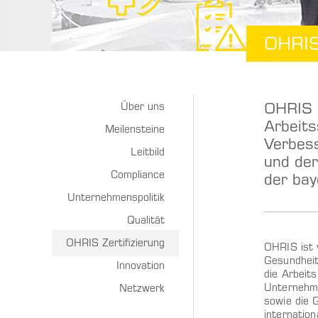
OHRIS 
OHRIS 
Über uns
Arbeits
Meilensteine
Verbess
Leitbild
und der
Compliance
der bay
Unternehmenspolitik
Qualität
OHRIS Zertifizierung
OHRIS ist 
Gesundheit
Innovation
die Arbeit
Unternehme
Netzwerk
sowie die 
internation