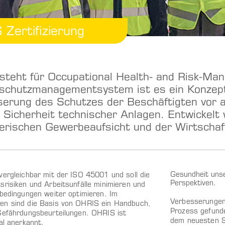
Zertifizierung
steht für Occupational Health- and Risk-Ma
schutzmanagementsystem ist es ein Konzept
erung des Schutzes der Beschäftigten vor 
 Sicherheit technischer Anlagen. Entwickel
erischen Gewerbeaufsicht und der Wirtschaf
Gesundheit unse
vergleichbar mit der ISO 45001 und soll die
Perspektiven.
srisiken und Arbeitsunfälle minimieren und
sbedingungen weiter optimieren. Im
Verbesserungen
n sind die Basis von OHRIS ein Handbuch,
Prozess gefund
Gefährdungsbeurteilungen. OHRIS ist
dem neuesten S
al anerkannt.