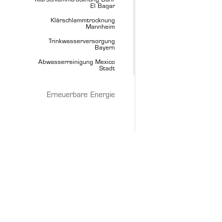
Klärschlammtrocknung Bahr
El Baqar
Klärschlammtrocknung
Mannheim
Trinkwasserversorgung
Bayern
Abwasserreinigung Mexico
Stadt
Erneuerbare Energie