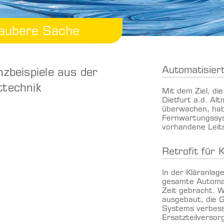
saubere Sache
Automatisier
nzbeispiele aus der
technik
Mit dem Ziel, di
Dietfurt a.d. Alt
überwachen, hab
Fernwartungssys
vorhandene Leit
Retrofit für 
In der Kläranlag
gesamte Automat
Zeit gebracht. 
ausgebaut, die G
Systems verbesse
Ersatzteilversor