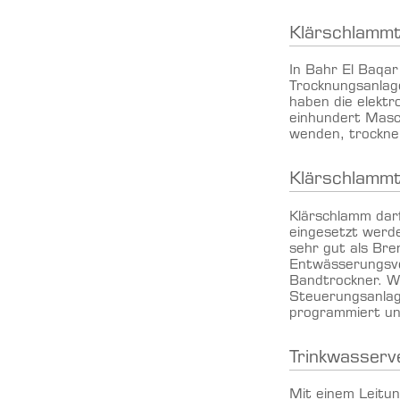
Klärschlammt
In Bahr El Baqar
Trocknungsanlage
haben die elektr
einhundert Masc
wenden, trocknen
Klärschlamm
Klärschlamm darf
eingesetzt werde
sehr gut als Bre
Entwässerungsvor
Bandtrockner. Wi
Steuerungsanlage
programmiert und
Trinkwasserv
Mit einem Leitun