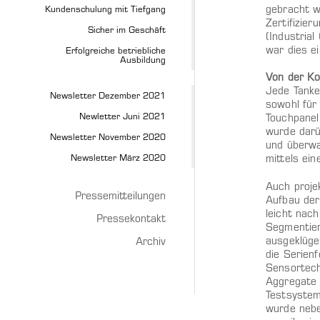
gebracht w
Kundenschulung mit Tiefgang
Zertifizie
Sicher im Geschäft
(Industrial
war dies e
Erfolgreiche betriebliche
Ausbildung
Von der Ko
Jede Tanke
Newsletter Dezember 2021
sowohl für
Newletter Juni 2021
Touchpanel
wurde darü
Newsletter November 2020
und überwa
Newsletter März 2020
mittels ei
Auch proje
Pressemitteilungen
Aufbau de
leicht nac
Pressekontakt
Segmentier
ausgeklüge
Archiv
die Serien
Sensortech
Aggregate 
Testsystem
wurde nebe