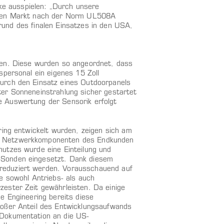
e ausspielen: „Durch unsere
schen Markt nach der Norm UL508A
fgrund des finalen Einsatzes in den USA,
ken. Diese wurden so angeordnet, dass
spersonal ein eigenes 15 Zoll
urch den Einsatz eines Outdoorpanels
ter Sonneneinstrahlung sicher gestartet
e Auswertung der Sensorik erfolgt
ring entwickelt wurden, zeigen sich am
ss Netzwerkkomponenten des Endkunden
hutzes wurde eine Einteilung und
-Sonden eingesetzt. Dank diesem
reduziert werden. Vorausschauend auf
e sowohl Antriebs- als auch
ester Zeit gewährleisten. Da einige
e Engineering bereits diese
roßer Anteil des Entwicklungsaufwands
 Dokumentation an die US-