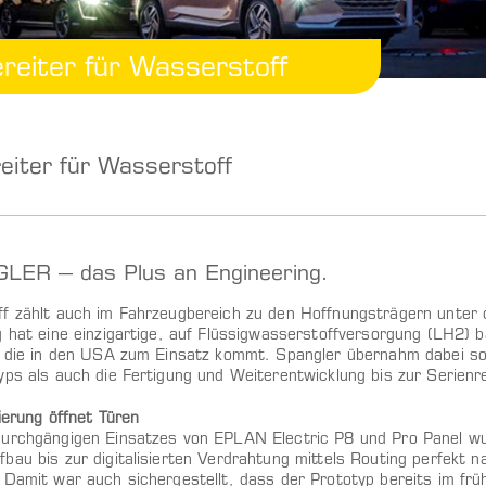
eiter für Wasserstoff
iter für Wasserstoff
LER – das Plus an Engineering.
f zählt auch im Fahrzeugbereich zu den Hoffnungsträgern unter d
g hat eine einzigartige, auf Flüssigwasserstoffversorgung (LH2) 
, die in den USA zum Einsatz kommt. Spangler übernahm dabei so
yps als auch die Fertigung und Weiterentwicklung bis zur Serienre
ierung öffnet Türen
urchgängigen Einsatzes von EPLAN Electric P8 und Pro Panel w
bau bis zur digitalisierten Verdrahtung mittels Routing perfekt 
 Damit war auch sichergestellt, dass der Prototyp bereits im frü