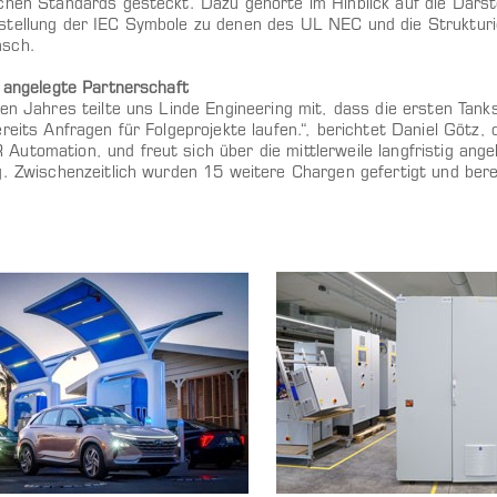
chen Standards gesteckt. Dazu gehörte im Hinblick auf die Darst
tellung der IEC Symbole zu denen des UL NEC und die Strukturi
sch.
g angelegte Partnerschaft
en Jahres teilte uns Linde Engineering mit, dass die ersten Tanks
reits Anfragen für Folgeprojekte laufen.“, berichtet Daniel Götz, 
utomation, und freut sich über die mittlerweile langfristig ange
g. Zwischenzeitlich wurden 15 weitere Chargen gefertigt und berei