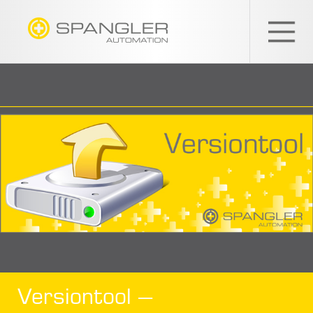
SPANGLER
GMBH
Versiontool –