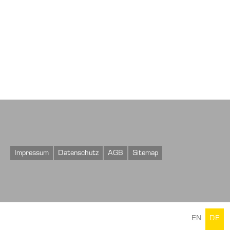
Facebook
Youtube
Instagram
LinkedIn
Impressum
Datenschutz
AGB
Sitemap
EN
DE