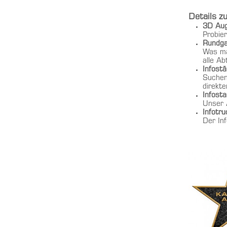
Details 
3D Aug
Probie
Rundga
Was ma
alle Ab
Infost
Suchen
direkt
Infost
Unser 
Infotru
Der Inf