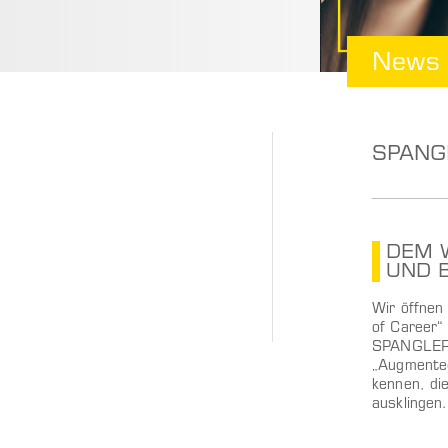
News
SPANGL
DEM 
UND 
Wir öffne
of Career“
SPANGLER a
„Augmented
kennen, di
ausklingen.