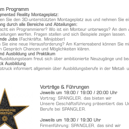
zum Programm
mented Reality Montageplatz:
ren Sie den 3D-unterstützten Montageplatz aus und nehmen Sie ei
ng durch alle Bereiche und Abteilungen:
cht ein Programmierer? Wo ist ein Monteur unterwegs? An dem Ab
teilungen werfen, Fragen stellen und sich Beispiele zeigen lassen.
ände Jobs
(Fachkräfte, Minijobber)
 Sie eine neue Herausforderung? Am Karriereabend können Sie mi
en Gespräch Chancen und Möglichkeiten klären.
and Ausbildung und Praktikum
Ausbildungsteam freut sich über ambitionierte Neuzugänge und bea
ck Ausbildung
otruck informiert allgemein über Ausbildungsberufe in der Metall- u
Vorträge & Führungen
Jeweils
um 18:00 / 19:00 / 20:00 Uhr
Vortrag: SPANGLER, das bieten wir
Unsere Geschäftsführung präsentiert das Un
Berufe bei SPANGLER.
Jeweils um 18:30 / 19:30 Uhr
Firmenführung: SPANGLER, das sind wir