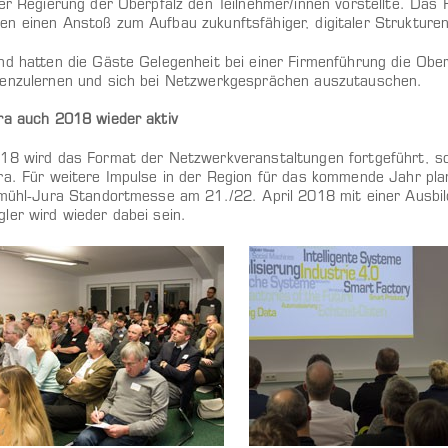
der Regierung der Oberpfalz den Teilnehmer/innen vorstellte. Das
n einen Anstoß zum Aufbau zukunftsfähiger, digitaler Strukture
nd hatten die Gäste Gelegenheit bei einer Firmenführung die Ober
enzulernen und sich bei Netzwerkgesprächen auszutauschen.
ra auch 2018 wieder aktiv
18 wird das Format der Netzwerkveranstaltungen fortgeführt, so
ra. Für weitere Impulse in der Region für das kommende Jahr pla
tmühl-Jura Standortmesse am 21./22. April 2018 mit einer Ausbild
ler wird wieder dabei sein.