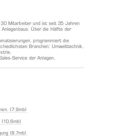
130 Mitarbeiter und ist seit 35 Jahren
d Anlagenbaus. Über die Hälfte der
omatisierungen, programmiert die
schiedlichsten Branchen: Umwelttechnik,
strie.
ales-Service der Anlagen.
men. (7,9mb)
n (10,6mb)
gung (8,7mb)