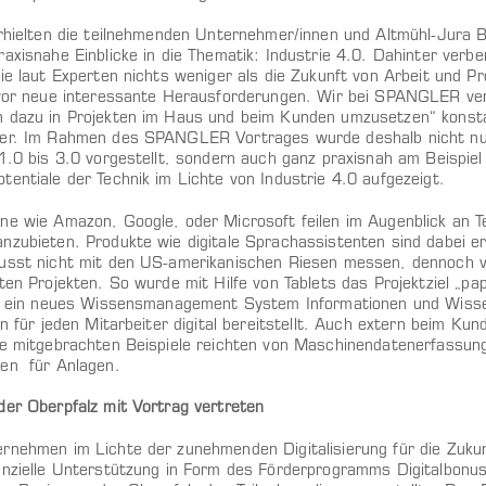
erhielten die teilnehmenden Unternehmer/innen und Altmühl-Jura
raxisnahe Einblicke in die Thematik: Industrie 4.0. Dahinter ver
ie laut Experten nichts weniger als die Zukunft von Arbeit und Pr
 vor neue interessante Herausforderungen. Wir bei SPANGLER ve
 dazu in Projekten im Haus und beim Kunden umzusetzen“ konst
er. Im Rahmen des SPANGLER Vortrages wurde deshalb nicht nur
 1.0 bis 3.0 vorgestellt, sondern auch ganz praxisnah am Beispie
tentiale der Technik im Lichte von Industrie 4.0 aufgezeigt.
ne wie Amazon, Google, oder Microsoft feilen im Augenblick an Te
nzubieten. Produkte wie digitale Sprachassistenten sind dabei er
usst nicht mit den US-amerikanischen Riesen messen, dennoch ve
ten Projekten. So wurde mit Hilfe von Tablets das Projektziel „pa
ig ein neues Wissensmanagement System Informationen und Wisse
en für jeden Mitarbeiter digital bereitstellt. Auch extern beim Ku
ie mitgebrachten Beispiele reichten von Maschinendatenerfassun
en für Anlagen.
der Oberpfalz mit Vortrag vertreten
rnehmen im Lichte der zunehmenden Digitalisierung für die Zukunf
anzielle Unterstützung in Form des Förderprogramms Digitalbonu