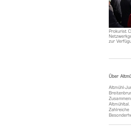
Prokurist C
Netzwerkg
zur Verfüg
Übe
r Altm
Altmühl-Ju
Breitenbrun
Zusammensc
Altmühltal.
Zahlreiche
Besonderhe