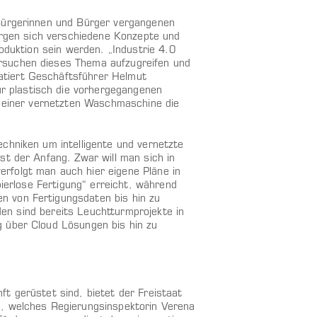
 Bürgerinnen und Bürger vergangenen
bergen sich verschiedene Konzepte und
oduktion sein werden. „Industrie 4.0
rsuchen dieses Thema aufzugreifen und
atiert Geschäftsführer Helmut
 plastisch die vorhergegangenen
l einer vernetzten Waschmaschine die
chniken um intelligente und vernetzte
st der Anfang. Zwar will man sich in
rfolgt man auch hier eigene Pläne in
pierlose Fertigung“ erreicht, während
n von Fertigungsdaten bis hin zu
nden sind bereits Leuchtturmprojekte in
g über Cloud Lösungen bis hin zu
t gerüstet sind, bietet der Freistaat
s, welches Regierungsinspektorin Verena