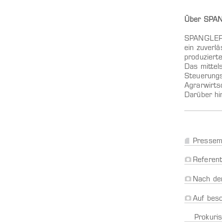
Über SPA
SPANGLER A
ein zuverl
produziert
Das mittel
Steuerungs
Agrarwirts
Darüber hi
Pressemi
Referent
Nach de
Auf bes
Prokuri