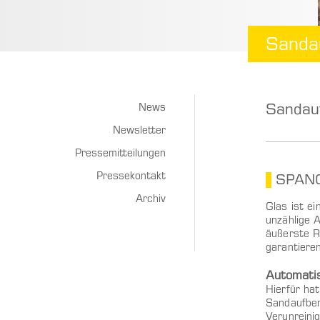
Sandau
Sandauf
News
Newsletter
Pressemitteilungen
Pressekontakt
SPANG
Archiv
Glas ist e
unzählige
äußerste R
garantiere
Automatis
Hierfür ha
Sandaufber
Verunreini