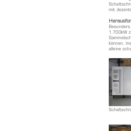
Schaltschr
mit dezent
Herausfor
Besonders 
1.700kW zu
Sammelschi
können. In
alleine sc
Schaltschr