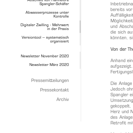
Abschied von Hannelore
Spangler-Schäfer
Inbetriebn
bereits vo
Abwasserprozesse unter
Auffälligk
Kontrolle
Möglichkei
Digitaler Zwilling - Mehrwert
und Abscha
in der Praxis
die sich a
Versiontool – systematisch
könnten, si
organisiert
Von der The
Newsletter November 2020
Anhand ein
Newsletter März 2020
aufgezeigt
Fertigungsl
Pressemitteilungen
Die Anlage
Jedoch ohn
Pressekontakt
Spangler ei
Archiv
Umsetzung w
gekoppelt,
Herz und N
des Anlage
Retrofit mi