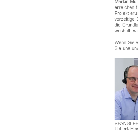
Martin Mül
erreichen 
Projektier
vorzeitige
die Grundla
weshalb wi
Wenn Sie w
Sie uns un
SPANGLER 
Robert Hei