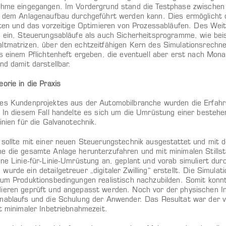
ahme eingegangen. Im Vordergrund stand die Testphase zwischen
r dem Anlagenaufbau durchgeführt werden kann. Dies ermöglicht d
eiten und das vorzeitige Optimieren von Prozessabläufen. Des Weit
t ein, Steuerungsabläufe als auch Sicherheitsprogramme, wie beis
ltmatrizen, über den echtzeitfähigen Kern des Simulationsrechn
us einem Pflichtenheft ergeben, die eventuell aber erst nach Mon
nd damit darstellbar.
orie in die Praxis
es Kundenprojektes aus der Automobilbranche wurden die Erfahru
. In diesem Fall handelte es sich um die Umrüstung einer bestehe
inien für die Galvanotechnik.
 sollte mit einer neuen Steuerungstechnik ausgestattet und mi
e die gesamte Anlage herunterzufahren und mit minimalen Stills
ne Linie-für-Linie-Umrüstung an, geplant und vorab simuliert durc
urde ein detailgetreuer „digitaler Zwilling“ erstellt. Die Simula
 um Produktionsbedingungen realistisch nachzubilden. Somit konnt
ieren geprüft und angepasst werden. Noch vor der physischen In
nablaufs und die Schulung der Anwender. Das Resultat war der 
t minimaler Inbetriebnahmezeit.