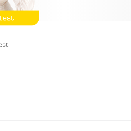
test
est